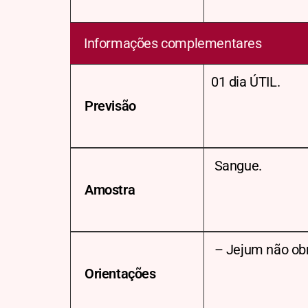
Informações complementares
01 dia ÚTIL.
Previsão
Sangue.
Amostra
– Jejum não obr
Orientações