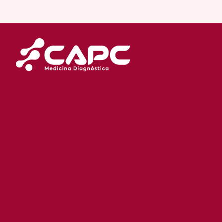
2025 Laboratório CAPC. Todos os direitos reservados.
Diretor Técnico Dr. Élbio Cândido de Paula | Patologista/Citopa
CRM GO 1930 | RQE 1209/RQE 850