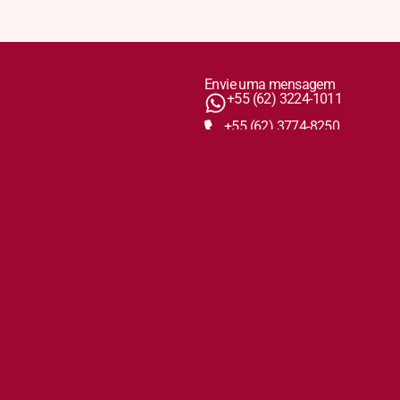
Envie uma mensagem
+55 (62) 3224-1011
+55 (62) 3774-8250
Ouvidoria
tologista
ouvidorialabcapc@gmail.com
Direitos e Deveres dos Pacientes
Nos siga nas redes sociais
Instagram