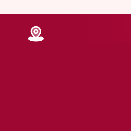
Nossa matriz em Goiânia - GO
Av. Dr Ismerino Soares de Carvalho
Nº 789 Setor Aeroporto -
Goiânia - Goiás