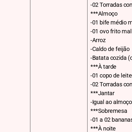
-02 Torradas co
***Almoço
-01 bife médio 
-01 ovo frito ma
-Arroz
-Caldo de feijão
-Batata cozida (
***À tarde
-01 copo de leit
-02 Torradas co
***Jantar
-Igual ao almoç
***Sobremesa
-01 a 02 bananas
***À noite