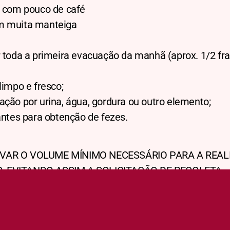
e com pouco de café
m muita manteiga
r toda a primeira evacuação da manhã (aprox. 1/2 fras
limpo e fresco;
ação por urina, água, gordura ou outro elemento;
xantes para obtenção de fezes.
RVAR O VOLUME MÍNIMO NECESSÁRIO PARA A REAL
, EVITANDO ASSIM A SOLICITAÇÃO DE RECOLETA.