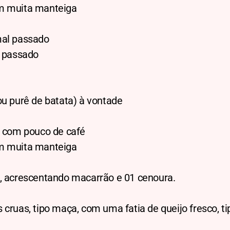
m muita manteiga
mal passado
l passado
ou purê de batata) à vontade
e com pouco de café
m muita manteiga
o, acrescentando macarrão e 01 cenoura.
 cruas, tipo maça, com uma fatia de queijo fresco, ti