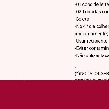
-01 copo de leit
-02 Torradas co
'Coleta
-No 4º dia colhe
imediatamente;
-Usar recipiente 
-Evitar contamin
-Não utilizar la
.
(*)NOTA: OBSE
PEQUENO CHEIO