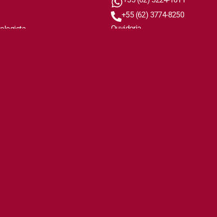
+55 (62) 3774-8250
Ouvidoria
tologista
ouvidorialabcapc@gmail.com
Direitos e Deveres dos Pacientes
Nos siga nas redes sociais
Instagram