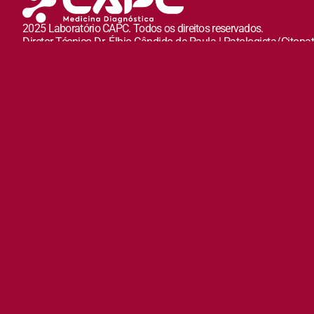
2025 Laboratório CAPC. Todos os direitos reservados.
Diretor Técnico Dr. Élbio Cândido de Paula | Patologista/Citopa
CRM GO 1930 | RQE 1209/RQE 850