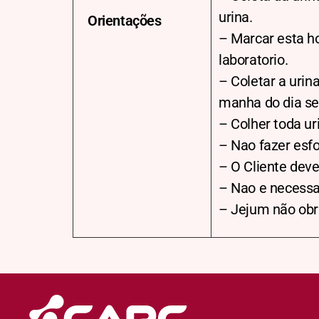
urina.
Orientações
– Marcar esta ho
laboratorio.
– Coletar a urin
manha do dia se
– Colher toda ur
– Nao fazer esfo
– O Cliente deve
– Nao e necessar
– Jejum não obri