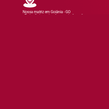
Nossa matriz em Goiânia - GO
Av. Dr Ismerino Soares de Carvalho
Nº 789 Setor Aeroporto -
Goiânia - Goiás