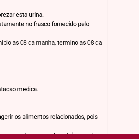
rezar esta urina.
iretamente no frasco fornecido pelo
inicio as 08 da manha, termino as 08 da
entacao medica.
gerir os alimentos relacionados, pois
te manga, banana e abacate), sorvetes,