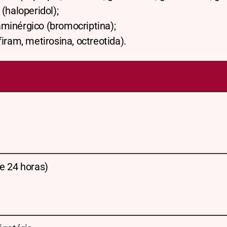
 (haloperidol);
minérgico (bromocriptina);
firam, metirosina, octreotida).
e 24 horas)