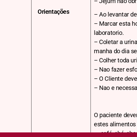
– Jejum não obri
Orientações
– Ao levantar de
– Marcar esta ho
laboratorio.
– Coletar a urin
manha do dia se
– Colher toda ur
– Nao fazer esfo
– O Cliente deve
– Nao e necessar
O paciente dever
estes alimentos
– café, chá, cho