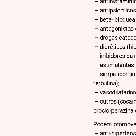
– antihistamínic
– antipsicóticos
– beta- bloqueado
– antagonistas d
– drogas catecol
– diuréticos (hi
– inibidores da
– estimulantes (c
– simpaticomimét
terbulina);
– vasodilatadores
– outros (cocaín
proclorperazina
Podem promover
– anti-hipertens