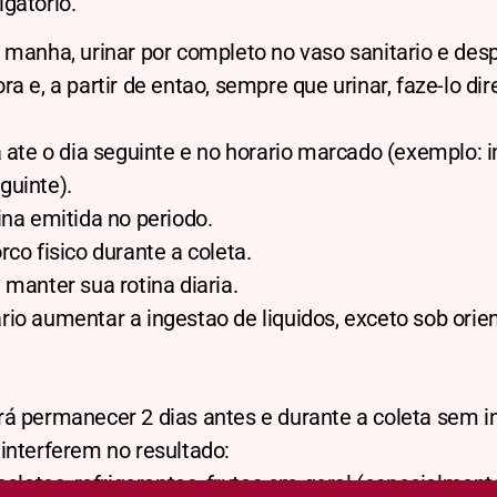
gatório.
 manha, urinar por completo no vaso sanitario e desp
ra e, a partir de entao, sempre que urinar, faze-lo d
a ate o dia seguinte e no horario marcado (exemplo: 
guinte).
ina emitida no periodo.
rco fisico durante a coleta.
 manter sua rotina diaria.
io aumentar a ingestao de liquidos, exceto sob ori
á permanecer 2 dias antes e durante a coleta sem in
 interferem no resultado:
colates, refrigerantes, frutas em geral (especialmen