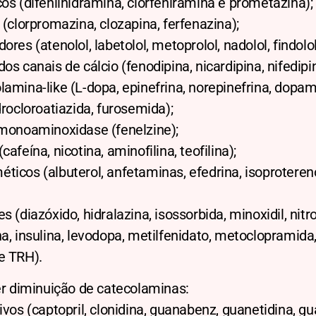
os (difenilhidramina, clorfeniramina e prometazina);
 (clorpromazina, clozapina, ferfenazina);
res (atenolol, labetolol, metoprolol, nadolol, findolol
os canais de cálcio (fenodipina, nicardipina, nifedipi
amina-like (L-dopa, epinefrina, norepinefrina, dopam
drocloroatiazida, furosemida);
 monoaminoxidase (fenelzine);
afeína, nicotina, aminofilina, teofilina);
icos (albuterol, anfetaminas, efedrina, isoproteren
 (diazóxido, hidralazina, isossorbida, minoxidil, nitrog
a, insulina, levodopa, metilfenidato, metoclopramida,
 e TRH).
 diminuição de catecolaminas:
ivos (captopril, clonidina, guanabenz, guanetidina, gu