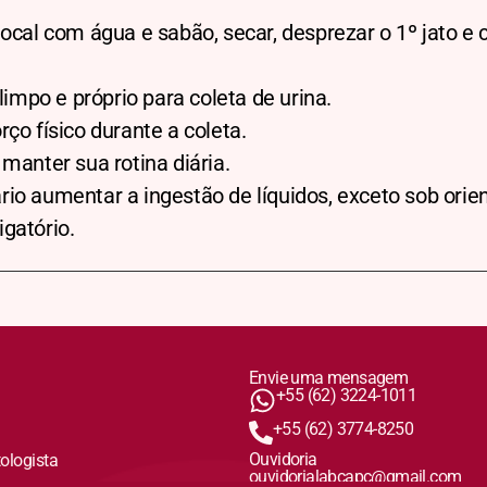
local com água e sabão, secar, desprezar o 1º jato e 
 limpo e próprio para coleta de urina.
rço físico durante a coleta.
 manter sua rotina diária.
io aumentar a ingestão de líquidos, exceto sob ori
gatório.
Envie uma mensagem
+55 (62) 3224-1011
+55 (62) 3774-8250
Ouvidoria
tologista
ouvidorialabcapc@gmail.com