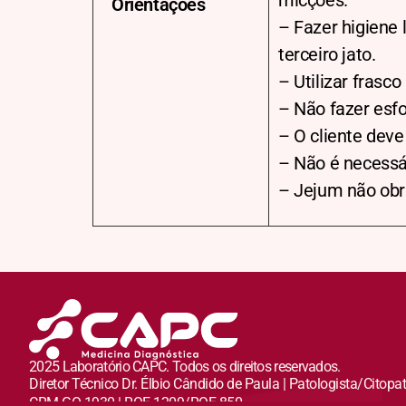
micções.
Orientações
– Fazer higiene 
terceiro jato.
– Utilizar frasco
– Não fazer esfo
– O cliente deve
– Não é necessár
– Jejum não obri
2025 Laboratório CAPC. Todos os direitos reservados.
Diretor Técnico Dr. Élbio Cândido de Paula | Patologista/Citopa
CRM GO 1930 | RQE 1209/RQE 850