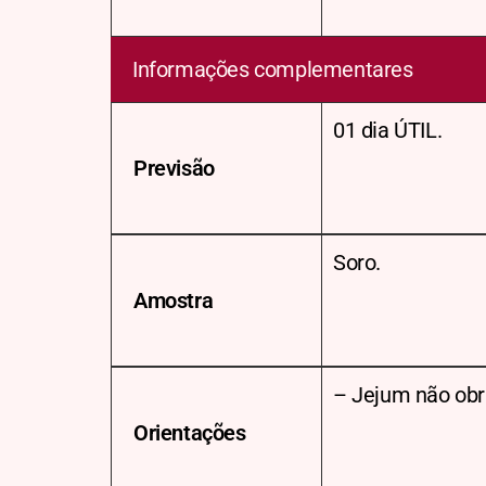
Informações complementares
01 dia ÚTIL.
Previsão
Soro.
Amostra
– Jejum não obri
Orientações