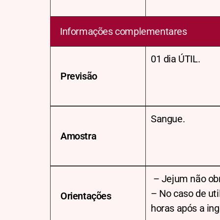
Informações complementares
01 dia ÚTIL.
Previsão
Sangue.
Amostra
– Jejum não obr
– No caso de uti
Orientações
horas após a in